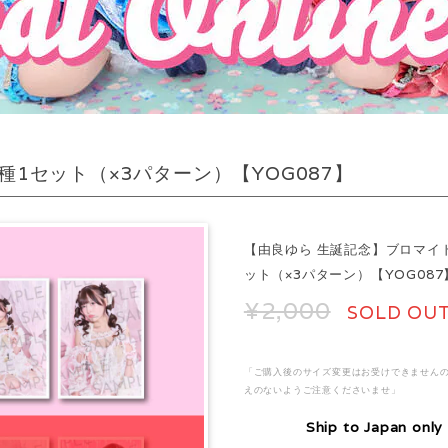
1セット（×3パターン）【YOG087】
【由良ゆら 生誕記念】ブロマイ
ット（×3パターン）【YOG087
¥2,000
SOLD OU
「ご購入後のサイズ変更はお受けできません
えのないようご注意くださいませ」
Ship to Japan only