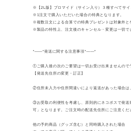
※【2L版】ブロマイド（サイン入り）３種すべてサ
※1注文で購入いただいた場合の特典となります。
※複数注文による合算での特典プレゼントは対象外と
※製品の特性上、注文後のキャンセル・変更は一切で
*――*発送に関する注意事項*――*
①ご購入後の次のご要望は一切お受け出来ませんので
【発送先住所の変更・訂正】
②住所未入力や住所間違いにより返送があった場合は
③お受取の利便性を考慮し、原則的にネコポスで発送
可」となります。ご注文時の配送先住所にご注意くだ
他の予約商品（グッズ含む）と同時購入された場合