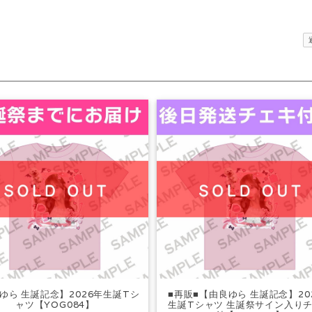
ゆら 生誕記念】2026年生誕Tシ
■再販■【由良ゆら 生誕記念】20
ャツ【YOG084】
生誕Tシャツ 生誕祭サイン入り