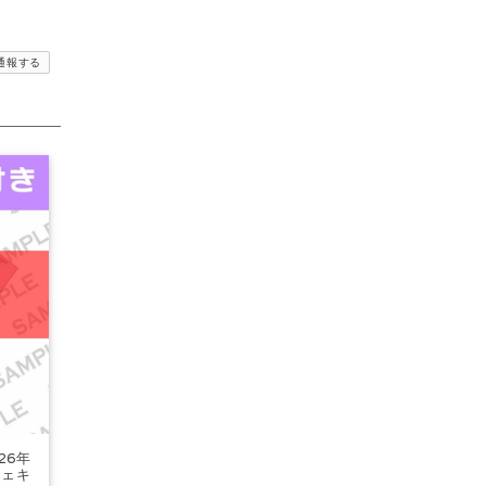
通報する
26年
チェキ