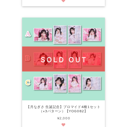
【月なぎさ 生誕記念】ブロマイド4種1セット
（×3パターン）【YOG082】
¥2,000