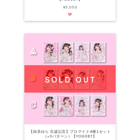
¥3,000
【由良ゆら 生誕記念】ブロマイド4種1セット
（×3パターン）【YOG087】