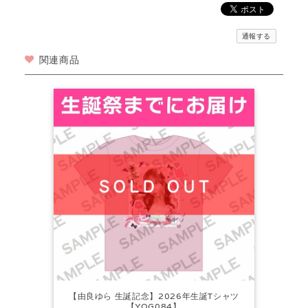
通報する
関連商品
【由良ゆら 生誕記念】2026年生誕Tシャツ
【YOG084】