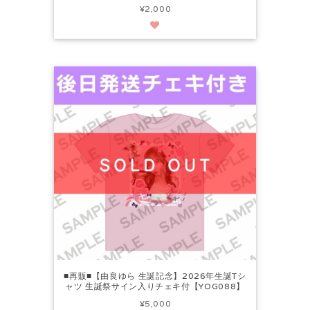
¥2,000
■再販■【由良ゆら 生誕記念】2026年生誕Tシ
ャツ 生誕祭サイン入りチェキ付【YOG088】
¥5,000