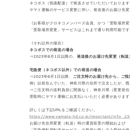
ネコポス（投函配達）で発送させていただいております
ヤマト運輸のサービス変更に伴い、発送後のお届け先変
《お客様がクロネコメンバーズ会員、かつ「受取場所変
「受取場所変更」サービスはこれまで通り利用可能です
《それ以外の場合》
ネコポスでの発送の場合
⇒2023年6月1日以降の、
発送後のお届け先変更（転送
宅急便（ネコポス以外）での発送の場合
⇒2023年6月1日以降、
ご注文時のお届け先から、ご指
例）以前住んでいた、神奈川県の住所で注文したが、既
⇒ご注文時の送料負担に関係なく、神奈川県（変更前住
受取時にヤマト運輸にお支払いいただく必要があります
詳しくは下記URLをご確認ください。
https://www.yamato-hd.co.jp/important/info_2
お届け先住所変更（転送）時の運賃収受の開始および
「宅急便転居転送サービス」の新規お申し込み受付の終