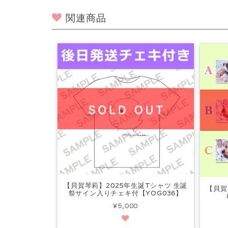
関連商品
【貝賀琴莉】2025年生誕Tシャツ 生誕
【貝賀
祭サイン入りチェキ付【YOG036】
¥5,000