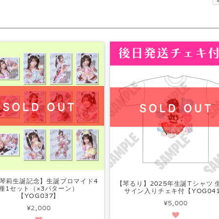
琴莉生誕記念】生誕ブロマイド4
【琴るり】2025年生誕Tシャツ 
種1セット（×3パターン）
サイン入りチェキ付【YOG04
【YOG037】
¥5,000
¥2,000