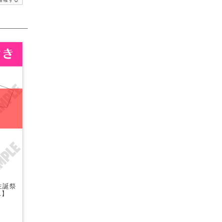
生誕祭
1】