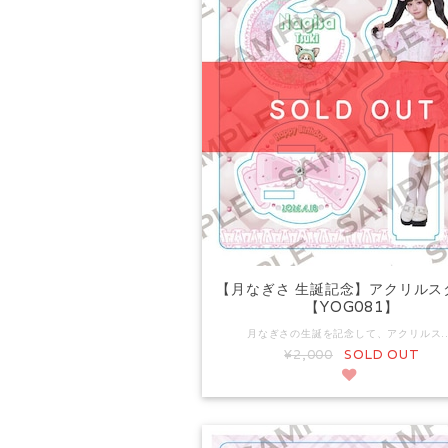
【月なぎさ 生誕記念】アクリルス
【YOG081】
月なぎさの生誕を記念して、アクリルスタンドを販売いたします。 ▼サイズ アクリルスタンド本体：約W102mm×H110mm ▼予約商品について こちらは予約商品となります。通常販売商品と一緒での購入はできません。 また、別の予約商品（リモートチェキを含む）と一緒のご購入の場合 すべての商品が揃ってからの発送となります。 ▼発送時期について 2026年5月25日(月)以降、順次発送 ▼発送に関するご注意 ご注文後の配
¥2,000
SOLD OUT