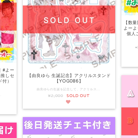
【数量
よーよ
個人
｜#よー
箱推しセ
【由良ゆら 生誕記念】アクリルスタンド
ド付）
【YOG086】
由良ゆらの生誕を記念して、アクリルスタンドを販売いたします。 ▼サイズ アクリルスタンド本体：約W102mm×H110mm ▼予約商品について こちらは予約商品となります。通常販売商品と一緒での購入はできません。 また、別の予約商品（リモートチェキを含む）と一緒のご購入の場合 すべての商品が揃ってからの発送となります。 ▼発送時期について 2026年7月27日(月)以降、順次発送 ▼発送に関するご注意 ご注文後の配達先住所の変更や、日時指定等は一切お受けできませんので 発送後、配達業者（ヤマト運輸）と調整くださいませ。 住所不備、ご不在等により返送された場合の再発送は 別途着払い発送での送料をご負担いただきます。 ヤマト運輸での配達となりますので 郵便局留めサービスはご利用いただけません。
人ごとチェキとは特典内容が異なりますのでご注意ください。 ※本商品の購入数は、メンバー個人ごとチェキの購入枚数にはカウントされません。 *－－*チェキ発送に関する注意事項*－－* 配達方法の変更に伴い、お届け先の指定にご注意いただきたい点がございます。 https://ec.yoyoyo.info/blog/2023/10/31/151630 ①ご購入後の次のご要望は一切お受け出来ませんので予めご了承ください。 【発送先住所の変更・訂正】【希望宛名の変更・訂正】 【注文のキャンセル】【購入点数の増減】【別注文との合算や別送】 ②住所不備等により返送となった場合は、お客様負担（着払い）での再発送となります。 ③お受取の利便性を考慮し、原則的にネコポスで発送致しますが、サービスの仕様上「営業所留め不可」「郵便局留め不可」「転送不可」となります。ご注文時の配送先住所にご注意ください。 ④8月末から順次発送を予定しておりますが、配送状況等により発送が遅れる場合や、お届けまでの日数に差が生じる場合がございます。あらかじめご了承ください。 ⑤他の予約商品と同時購入された場合、すべての商品が揃ってからの発送となります。 ⑥発送時期に関わらず、複数注文のおまとめ発送・別送はできません。
¥2,000
SOLD OUT