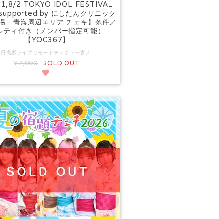
1,8/2 TOKYO IDOL FESTIVAL
 supported by にしたんクリニック
場・青海周辺エリア チェキ】条件ノ
ルティ付き（メンバー指定可能）
【YOC367】
当日撮影ライブリモートチェキ（一言メッセージ付き） ライブ前後での撮影となる時間の都合上、合計枚数にて全て売り切れとなります、ご注意くださいませ。 リモートライブでのチェキ物販について多数のお問い合わせがありましたので、チェキ物販をご用意致しました。（日付入りにて数量限定となります） 日付・イベント名andメンバーサイン 一言メッセージ付きチェキ（宛名なし） 各メンバー、3枚ごとのご購入に「個人ブロマイド(各メンバー全1種)」と「集合ブロマイド(全1種)」1枚ずつを同梱いたします。 複数メンバーのチェキを3枚ずつ購入した場合はメンバー分お付けします。 ※同メンバー、3枚ごとの注文で1枚適用となります。 ※特典の適用は1決済ごとでカウントとなります。（2、3度に分けて決済した場合は適用されません。) ☆出演前からステージ終了後までに撮影するため終演後には一部髪型や服装の乱れなどがある場合が御座います。ご了承下さいませ。 また撮影するため時間に限りがあるため数量限定となります。 ※なくなり次第、終了となります。 ※一言メッセージは指定できません。備考欄やお問い合わせを頂いても対応できません。 ※購入受付終了後の手配となる為、商品の到着にはお時間を頂く場合が御座います、ご了承ください。 ※製品の特性上、注文後のキャンセル・変更は一切できません。 ☆7/31,8/2に出演いたします TOKYO IDOL FESTIVAL 2026 supported by にしたんクリニック @お台場・青海周辺エリア 終演後ライブ会場で撮影を致します、この日だけの特別なチェキ（#よーよーよーメンバー）となります。 ★発送に関する注意事項★ ①ご注文後の数量変更等は、お支払方法によってはシステム上お受けできない場合があり、変更を承っておりません。 ②お届け先ご住所の誤りについては、発送手続き前でしたら対応いたしますが、一部お支払方法の場合、システム上対応できない場合があります。 ③住所不備・誤り（番地なし / 部屋番号なし / お引越前住所などを含む）および長期不在により返送となった場合、着払い送料（実費）での再送となります。 購入時送料より高くなる場合がございますので必ず返送前にお受け取り下さい。 ④お受取の利便性を考慮し、原則的にネコポスで発送致しますが、サービスの仕様上「営業所留め不可」「郵便局留め不可」「転送不可」となります。ご注文時の配送先住所にご注意ください。 ⑤原則的に、ご注文商品すべてが揃ってからの発送となる為、後日発送予定の別商品と一緒に購入された場合、他のお客様より発送が遅れる場合があります。
¥2,000
SOLD OUT