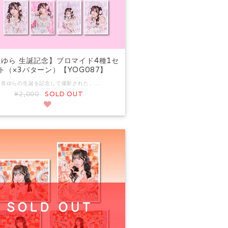
ゆら 生誕記念】ブロマイド4種1セ
ト（×3パターン）【YOG087】
由良ゆらの生誕を記念して撮影された、撮り下ろしプロマイドの販売を開始いたします。 Aセット：2,000円 Bセット：2,000円 Cセット：2,000円 1会計（1注文）でA,B,C,をコンプリート（各1セットずつ購入）して頂いた方にコンプリート特典として【2L版】ブロマイド（サイン入り）３種1セットをプレゼントいたします。 例） ・A×1セット B×1セット C×1セットご購入 →【2L版】ブロマイド（サイン入り）を3種1セット ・A×2セット B×1セット C×3セットご購入 →【2L版】ブロマイド（サイン入り）を3種1セット ・A×2セット B×2セット C×2セットご購入 →【2L版】ブロマイド（サイン入り）を3種2セット ※【2L版】ブロマイド（サイン入り）３種すべてサイン付きとなります。 ※1注文で購入いただいた場合の特典となります。 ※複数注文による合算での特典プレゼントは対象外となりますのでご了承ください。 ※製品の特性上、注文後のキャンセル・変更は一切できません。 *――*発送に関する注意事項*――* ①ご購入後の次のご要望は一切お受け出来ませんので予めご了承下さい。 【発送先住所の変更・訂正】 ②住所未入力や住所間違いにより返送があった場合は、お客様負担（着払い）にての再配送となります。 ③お受取の利便性を考慮し、原則的にネコポスで発送致しますが、サービスの仕様上「営業所留め不可」「郵便局留め不可」「転送不可」となります。ご注文時の配送先住所にご注意ください。 他の予約商品（グッズ含む）と同時購入された場合 すべての商品が揃ってからの発送となります。
¥2,000
SOLD OUT