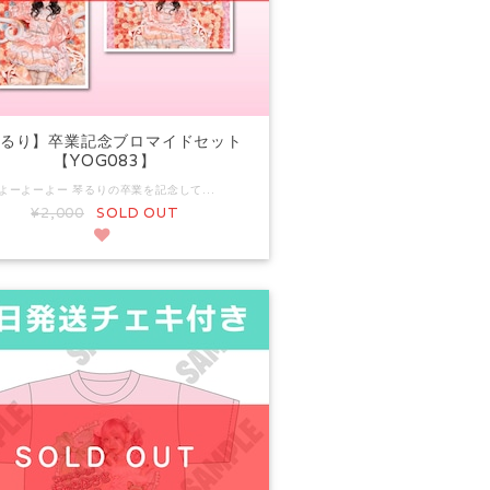
るり】卒業記念ブロマイドセット
【YOG083】
#よーよーよー 琴るりの卒業を記念して撮影された 撮り下ろしプロマイドの販売を開始いたします。 4枚1セット：2,000円 ※製品の特性上、注文後のキャンセル・変更は一切できません。 *――*発送に関する注意事項*――* ①ご購入後の次のご要望は一切お受け出来ませんので予めご了承下さい。 【発送先住所の変更・訂正】 ②住所未入力や住所間違いにより返送があった場合は、お客様負担（着払い）にての再配送となります。 ③お受取の利便性を考慮し、原則的にネコポスで発送致しますが、サービスの仕様上「営業所留め不可」「郵便局留め不可」「転送不可」となります。ご注文時の配送先住所にご注意ください。 他の予約商品（グッズ含む）と同時購入された場合 すべての商品が揃ってからの発送となります。
¥2,000
SOLD OUT