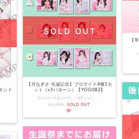
【琴
【月なぎさ 生誕記念】ブロマイド4種1セ
タンド
ット（×3パターン）【YOG082】
月なぎさの生誕を記念して撮影された、撮り下ろしプロマイドの販売を開始いたします。 Aセット：2,000円 Bセット：2,000円 Cセット：2,000円 1会計（1注文）でA,B,C,をコンプリート（各1セットずつ購入）して頂いた方にコンプリート特典として【2L版】ブロマイド（サイン入り）３種1セットをプレゼントいたします。 例） ・A×1セット B×1セット C×1セットご購入 →【2L版】ブロマイド（サイン入り）を3種1セット ・A×2セット B×1セット C×3セットご購入 →【2L版】ブロマイド（サイン入り）を3種1セット ・A×2セット B×2セット C×2セットご購入 →【2L版】ブロマイド（サイン入り）を3種2セット ※【2L版】ブロマイド（サイン入り）３種すべてサイン付きとなります。 ※1注文で購入いただいた場合の特典となります。 ※複数注文による合算での特典プレゼントは対象外となりますのでご了承ください。 ※製品の特性上、注文後のキャンセル・変更は一切できません。 *――*発送に関する注意事項*――* ①ご購入後の次のご要望は一切お受け出来ませんので予めご了承下さい。 【発送先住所の変更・訂正】 ②住所未入力や住所間違いにより返送があった場合は、お客様負担（着払い）にての再配送となります。 ③お受取の利便性を考慮し、原則的にネコポスで発送致しますが、サービスの仕様上「営業所留め不可」「郵便局留め不可」「転送不可」となります。ご注文時の配送先住所にご注意ください。 他の予約商品（グッズ含む）と同時購入された場合 すべての商品が揃ってからの発送となります。
達先住所の変更や、日時指定等は一切お受けできませんので 発送後、配達業者（ヤマト運輸）と調整くださいませ。 住所不備、ご不在等により返送された場合の再発送は 別途着払い発送での送料をご負担いただきます。 ヤマト運輸での配達となりますので 郵便局留めサービスはご利用いただけません。
¥2,000
SOLD OUT