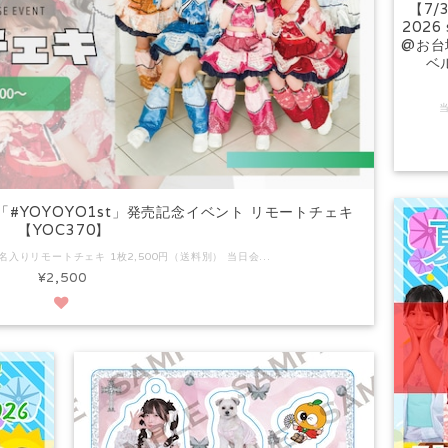
【7/3
2026
@お台
ベ
 「#YOYOYO1st」発売記念イベント リモートチェキ
【YOC370】
■本ページ商品内容 サイン＆宛名入りリモートチェキ 1枚2,500円（送料別） 当日会場にてチェキ撮影、本人より希望宛名とサインを入れ配送いたします。 2026年9月中旬からの順次発送を予定しています。 ▼注意事項 ・宛名なし（サインのみ）は指定できません。 ・宛名にはお名前・ニックネーム等のみを記載ください。メッセージや文章を入れても無効となります。 ・名前以外のプライバシー情報（SNSアカウント・メールアドレス等）を入れても無効となります。 ・入力された宛名に、プライバシー情報やメッセージが含まれる場合、またはスタッフが不適切と判断した場合該当内容を変更、削除させていただく場合があります。 (変更後の宛名は本名の氏名とさせていただきます。) ・チェキ等に関するリクエスト（ポーズ・衣装など）は一切対応できません。 ▼よくあるご質問 ・本リモートチェキ販売に伴うオンラインサイン会の実施はございません。 ・本リモートチェキ販売に伴う複数枚購入特典はございません。
¥2,500