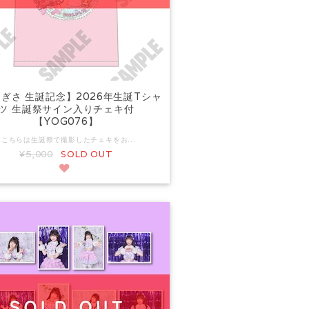
ぎさ 生誕記念】2026年生誕Tシャ
ツ 生誕祭サイン入りチェキ付
【YOG076】
※こちらは生誕祭で撮影したチェキをお付けしての商品となります。 ライブ当日の着用をご希望の場合は、下記よりご購入ください。 https://ec.yoyoyo.info/items/138909014 #YOYOYO きらきらミント担当 月なぎさの生誕を記念して デザインされたプレミアムな1着！ 本商品は、生誕祭で撮影したTシャツ着用サイン入りチェキ1枚と共に お送りさせて頂きます関係で、生誕祭後のお手配・発送となります。 サイン入りのTシャツ着用チェキは本購入の限定となります。 現地特典会およびリモートチェキではTシャツの着用はございません。 素材：コットン100% Mサイズ 着丈 68cm 身幅 51cm 肩幅 45cm 袖丈 21cm Lサイズ 着丈 71cm 身幅 54cm 肩幅 47cm 袖丈 22cm XLサイズ 着丈 74cm 身幅 57cm 肩幅 49cm 袖丈 23cm XXLサイズ 着丈 77cm 身幅 60cm 肩幅 52cm 袖丈 25cm ※画像はイメージです。実際の商品とは異なる場合がございますので、あらかじめご了承ください。 ※フロントのみのデザインです。 ▼予約商品について こちらは予約商品となります。通常販売商品と一緒での購入はできません。 また、別の予約商品（リモートチェキを含む）と一緒のご購入の場合 すべての商品が揃ってからの発送となります。 ▼発送時期について 2026年5月8日(金)以降、順次発送となります。 ▼発送に関するご注意 ご注文後の配達先住所の変更や、日時指定等は一切お受けできませんので 発送後、配達業者（ヤマト運輸）と調整くださいませ。 住所不備、ご不在等により返送された場合の再発送は 別途着払い発送での送料をご負担いただきます。 ヤマト運輸での配達となりますので 郵便局留めサービスはご利用いただけません。
¥5,000
SOLD OUT