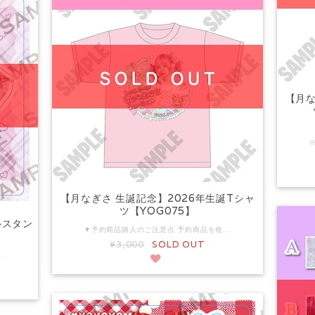
【月な
【月なぎさ 生誕記念】2026年生誕Tシャ
ツ【YOG075】
ルスタン
▼予約商品購入のご注意点 予約商品を複数ご購入の場合、すべての商品が揃い次第まとめて発送いたします。 そのため、イベント開催前にお届け予定の商品も、他の予約商品の入荷次第の発送となります。 イベント開催前に確実にお受け取りをご希望の場合は、商品ごとに分けてご注文ください。 ※2026年4月18日（土）までにお届けが可能な商品となっております。 生誕祭チェキ付きは下記よりご購入ください。 https://ec.yoyoyo.info/items/138909368 #YOYOYO きらきらミント担当 月なぎさの生誕を記念して デザインされたプレミアムな1着！ 素材：コットン100% Mサイズ 着丈 68cm 身幅 51cm 肩幅 45cm 袖丈 21cm Lサイズ 着丈 71cm 身幅 54cm 肩幅 47cm 袖丈 22cm XLサイズ 着丈 74cm 身幅 57cm 肩幅 49cm 袖丈 23cm XXLサイズ 着丈 77cm 身幅 60cm 肩幅 52cm 袖丈 25cm ※画像はイメージです。実際の商品とは異なる場合がございますので、あらかじめご了承ください。 ※フロントのみのデザインです。 ▼予約商品について こちらは予約商品となります。通常販売商品と一緒での購入はできません。 また、別の予約商品（リモートチェキを含む）と一緒のご購入の場合 すべての商品が揃ってからの発送となります。 ▼発送時期について 2026年4月15日(水)以降、順次発送となります。 ▼発送に関するご注意 ご注文後の配達先住所の変更や、日時指定等は一切お受けできませんので 発送後、配達業者（ヤマト運輸）と調整くださいませ。 住所不備、ご不在等により返送された場合の再発送は 別途着払い発送での送料をご負担いただきます。 ヤマト運輸での配達となりますので 郵便局留めサービスはご利用いただけません。
¥3,000
SOLD OUT
配達先住所の変更や、日時指定等は一切お受けできませんので 発送後、配達業者（ヤマト運輸）と調整くださいませ。 住所不備、ご不在等により返送された場合の再発送は 別途着払い発送での送料をご負担いただきます。 ヤマト運輸での配達となりますので 郵便局留めサービスはご利用いただけません。