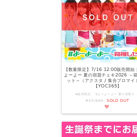
【数量限定】7/16 12:00販売開始
よーよー 夏の宿題チェキ2026 ～
ット～（アクスタ / 集合ブロマイ
【YOC365】
■販売商品 「#よーよーよー 夏の宿題チェキ2026」は、下記2種での販売となります。 《メンバー個人ごとチェキ（複数購入特典あり）》 https://ec.yoyoyo.info/items/149887524 《箱推しセット（メンバー8人セット＋アクリルスタンド・集合ブロマイド付き）》※本商品です https://ec.yoyoyo.info/items/149887086 ■ご注文前に必ずご確認ください 宛名をご指定いただく前に、必ず下記リンクより注意事項をご確認ください。 https://ec.yoyoyo.info/blog/2023/01/06/170247 ・ご注文にあたり、宛名（PN・あだ名など）をご指定ください。（画像2枚目参照） ・ご指定いただけるのは宛名のみです。サインのみやメッセージのご指定はできません。 ・万が一メッセージをご指定いただいた場合は、宛名のみに変更させていただく場合があります。 ・お名前以外の情報（SNSアカウント・メールアドレスなど）は記載できません。 ・チェキやブロマイドへのご要望（ポーズ・衣装・表情など）はお受けできません。 ・ご注文後に撮影・サイン入れを開始するため、宛名変更・キャンセル・枚数変更・返金等は一切お受けいたしかねます。あらかじめご了承ください。 ■商品内容 購入者様のお名前をメンバーが直筆で記入し、サイン・落書きを入れてお届けする特別企画！ すべて1枚ずつチェキ機で撮影した #よーよーよーメンバーの夏衣装チェキです☆ 宛名（お名前）・サイン・落書きを入れてお届けします。 ※チェキの落書きにメッセージは含みません。 【セット内容】 メンバー7名 各1枚セット（計7枚） 【価格】 17,500円（税込） ■参加メンバー 由良ゆら（さくらピンク） 月なぎさ（きらきらミント） 杉井みぃ（いちごジャム） ゆきみしおり（ゆめパープル） 上原れもん（キャンディブルー） 杏ゆり（しゃちほこホワイト） 鈴もも（ぽわぽわオレンジ/サポートメンバー） ■購入特典 1セットご購入で、下記特典をお付けします。 ・集合アクリルスタンド 1個（全1種） ・印刷サイン入りメンバー集合ブロマイド 1枚（全1種） ※メンバー個
¥17,500
SOLD OUT