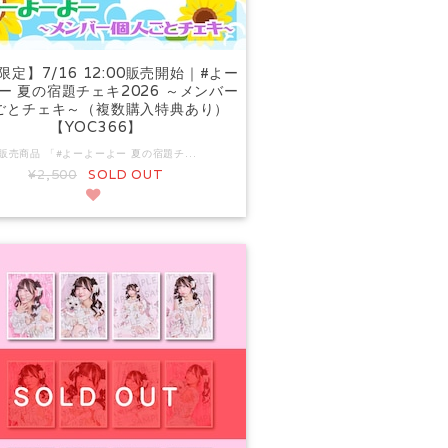
限定】7/16 12:00販売開始｜#よー
ー 夏の宿題チェキ2026 ～メンバー
ごとチェキ～（複数購入特典あり）
【YOC366】
■販売商品 「#よーよーよー 夏の宿題チェキ2026」は、下記2種での販売となります。 《メンバー個人ごとチェキ（複数購入特典あり）》※本商品です https://ec.yoyoyo.info/items/149887524 《箱推しセット（メンバー8人セット＋アクリルスタンド・集合ブロマイド付き）》 https://ec.yoyoyo.info/items/149887086 ■ご注文前に必ずご確認ください 宛名をご指定いただく前に、必ず下記リンクより注意事項をご確認ください。 https://ec.yoyoyo.info/blog/2023/01/06/170247 ・ご注文にあたり、宛名（PN・あだ名など）をご指定ください。（画像2枚目参照） ・ご指定いただけるのは宛名のみです。サインのみやメッセージのご指定はできません。 ・万が一メッセージをご指定いただいた場合は、宛名のみに変更させていただく場合があります。 ・お名前以外の情報（SNSアカウント・メールアドレスなど）は記載できません。 ・チェキやブロマイドへのご要望（ポーズ・衣装・表情など）はお受けできません。 ・ご注文後に撮影・サイン入れを開始するため、宛名変更・キャンセル・枚数変更・返金等は一切お受けいたしかねます。あらかじめご了承ください。 ■商品内容 購入者様のお名前をメンバーが直筆で記入し、サイン・落書きを入れてお届けする特別企画！ すべて1枚ずつチェキ機で撮影した #よーよーよーメンバーの夏衣装チェキです☆ 宛名（お名前）・サイン・落書きを入れてお届けします。 ※チェキの落書きにメッセージは含みません。 【価格】 1枚 2,500円（税込） ■参加メンバー 由良ゆら（さくらピンク） 月なぎさ（きらきらミント） 杉井みぃ（いちごジャム） ゆきみしおり（ゆめパープル） 上原れもん（キャンディブルー） 杏ゆり（しゃちほこホワイト） 鈴もも（ぽわぽわオレンジ/サポートメンバー） ■複数購入特典 【5枚特典】 印刷サイン入り 個人ブロマイド2枚 【10枚特典】 印刷サイン入り 個人ブロマイド2枚 ＋直筆サイン入りブロマイド1枚 【15枚特典】 ・印刷サイン入り個人 ブロマイド2枚 ＋直筆サイン・宛名メッセージ付きブロマイド1枚 ・限定 個人アクスタ 1個（全1種） ・直筆メッセージ入り暑中見舞いポストカード 1枚（全1種） ※宛名入りメッセージは15枚特典のみとなり、こちらのメッセージ指定はできません。 ■複数購入特典のカウントについて ・メンバー1名につき本商品のチェキを5枚ご購入ごとに対象となります。 ・購入枚数のカウントは、1決済ごとになりますのでご注意ください。 ※後から追加でご購入いただいた場合の合算はできません。 ※箱推しセットの購入枚数はカウント対象外です。 (例) 1名に対し10枚購入を1決済でされた場合 →印刷サイン入り個人ブロマイド2枚＋直筆サイン入りブロマイド1枚 1名に対し15枚購入を2決済でされた場合 →それぞれの決済での購入枚数に応じた特典内容 ※15枚特典の対象外となります。 本商品で同じメンバーを4枚と、箱推しセットを1セット購入した場合 →発送するチェキは5枚となるメンバーがおりますが、 箱推しセットは「メンバー個人ごとチェキ」の複数購入特典の対象には含まれません。 そのため、5枚特典の対象にはなりません。 2枚購入後、別注文で3枚購入した場合 →複数購入特典 対象外 ※別注文の合算はできませんのでご注意ください。 *－－*チェキ発送に関する注意事項*－－* 配達方法の変更に伴い、お届け先の指定にご注意いただきたい点がございます。 https://ec.yoyoyo.info/blog/2023/10/31/151630 ①ご購入後の次のご要望は一切お受け出来ませんので予めご了承ください。 【発送先住所の変更・訂正】【希望宛名の変更・訂正】 【注文のキャンセル】【購入点数の増減】【別注文との合算や別送】 ②住所不備等により返送となった場合は、お客様負担（着払い）での再発送となります。 ③お受取の利便性を考慮し、原則的にネコポスで発送致しますが、サービスの仕様上「営業所留め不可」「郵便局留め不可」「転送不可」となります。ご注文時の配送先住所にご注意ください。 ④8月末から順次発送を予定しておりますが、配送状況等により発送が遅れる場合や、お届けまでの日数に差が生じる場合がございます。あらかじめご了承ください。 ⑤他の予約商品と同時購入された場合、すべての商品が揃ってからの発送となります。 ⑥発送時期に関わらず、複数注文のおまとめ発送・別送はできません。
¥2,500
SOLD OUT