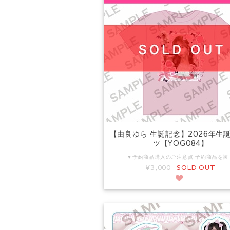
【由良ゆら 生誕記念】2026年生
ツ【YOG084】
▼予約商品購入のご注意点 予約商品を複数ご購入の場合、すべての商品が揃い次第まとめて発送いたします。 そのため、イベント開催前にお届け予定の商品も、他の予約商品の入荷次第の発送となります。 イベント開催前に確実にお受け取りをご希望の場合は、商品ごとに分けてご注文ください。 ※2026年6月20日（土）までにお届けが可能な商品となっております。 生誕祭チェキ付きは下記よりご購入ください。 https://
¥3,000
SOLD OUT